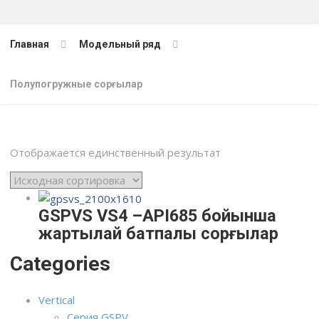
Главная
Модельный ряд
Полупогружные сорғылар
Отображается единственный результат
GSPVS VS4 –API685 бойынша
жартылай батпалы сорғылар
Categories
Vertical
Серия GSPV