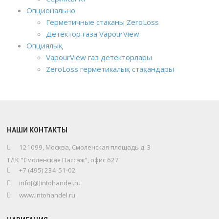
Опционально
Герметичные стаканы ZeroLoss
Детектор газа VapourView
Опциялық
VapourView газ детекторлары
ZeroLoss герметикалық стақандары
НАШИ КОНТАКТЫ
121099, Москва, Смоленская площадь д. 3
ТДК "Смоленская Пассаж", офис 627
+7 (495) 234-51-02
info[@]intohandel.ru
www.intohandel.ru