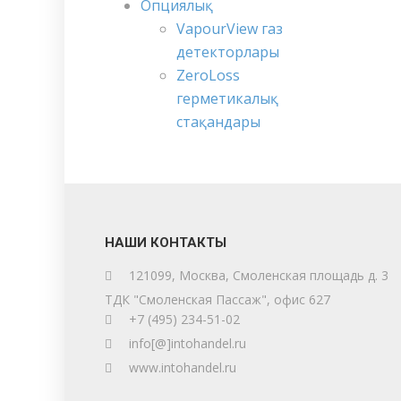
Опциялық
VapourView газ
детекторлары
ZeroLoss
герметикалық
стақандары
НАШИ КОНТАКТЫ
121099, Москва, Смоленская площадь д. 3
ТДК "Смоленская Пассаж", офис 627
+7 (495) 234-51-02
info[@]intohandel.ru
www.intohandel.ru